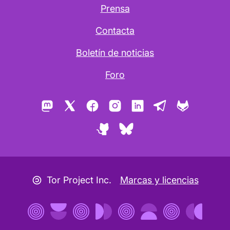
Prensa
Contacta
Boletín de noticias
Foro
Mastodon
X
Facebook
Instagram
LinkedIn
Telegram
GitLab
GitHub
Bluesky
Icono copyleft
Tor Project Inc.
Marcas y licencias