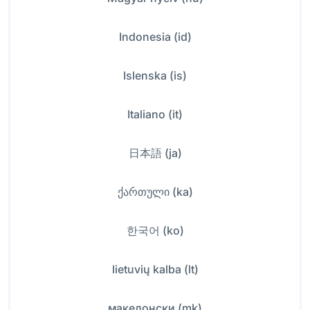
Indonesia (id)
Islenska (is)
Italiano (it)
日本語 (ja)
ქართული (ka)
한국어 (ko)
lietuvių kalba (lt)
македонски (mk)