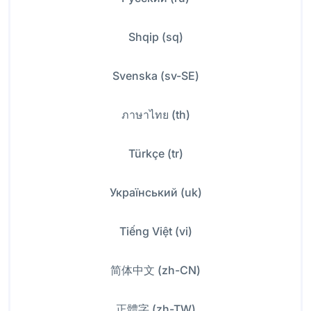
Shqip (sq)
Svenska (sv-SE)
ภาษาไทย (th)
Türkçe (tr)
Український (uk)
Tiếng Việt (vi)
简体中文 (zh-CN)
正體字 (zh-TW)