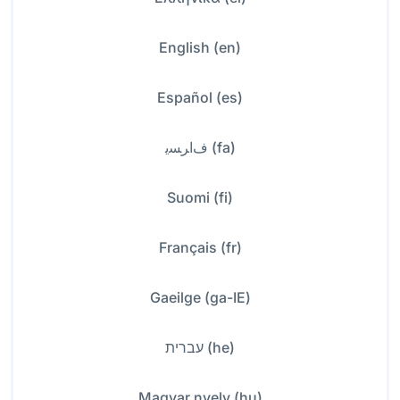
English (en)
Español (es)
ﻑﺍﺮﺴﯾ (fa)
Suomi (fi)
Français (fr)
Gaeilge (ga-IE)
עברית (he)
Magyar nyelv (hu)