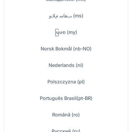
ﺐﻫﺎﺳ ﻡﻼﻳﻭ (ms)
မြမစ (my)
Norsk Bokmål (nb-NO)
Nederlands (nl)
Polszczyzna (pl)
Português Brasil(pt-BR)
Română (ro)
Русский (ru)