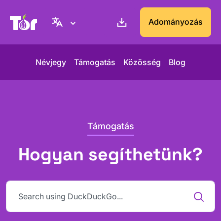
Tor Projekt weboldal
Adományozás
Névjegy
Támogatás
Közösség
Blog
Támogatás
Hogyan segíthetünk?