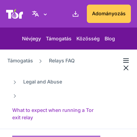
Tor Projekt weboldal
Adományozás
Névjegy
Támogatás
Közösség
Blog
Támogatás
Relays FAQ
Legal and Abuse
What to expect when running a Tor
exit relay