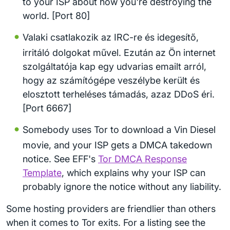
to your ISP about how you're destroying the
world. [Port 80]
Valaki csatlakozik az IRC-re és idegesítő,
irritáló dolgokat művel. Ezután az Ön internet
szolgáltatója kap egy udvarias emailt arról,
hogy az számítógépe veszélybe került és
elosztott terheléses támadás, azaz DDoS éri.
[Port 6667]
Somebody uses Tor to download a Vin Diesel
movie, and your ISP gets a DMCA takedown
notice. See EFF's
Tor DMCA Response
Template
, which explains why your ISP can
probably ignore the notice without any liability.
Some hosting providers are friendlier than others
when it comes to Tor exits. For a listing see the