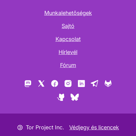
Munkalehetőségek
Sajtó
Kapcsolat
Hírlevél
Fórum
Mastodon
X
Facebook
Instagram
LinkedIn
Telegram
GitLab
GitHub
Bluesky
Copyleft ikon
Tor Project Inc.
Védjegy és licencek