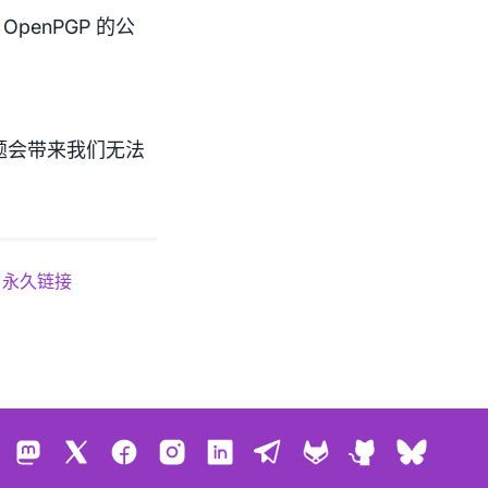
OpenPGP 的公
题会带来我们无法
永久链接
Mastodon
X
Facebook
Instagram
LinkedIn
Telegram
GitLab
GitHub
Bluesk