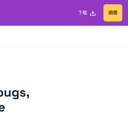
下载
捐赠
bugs,
e