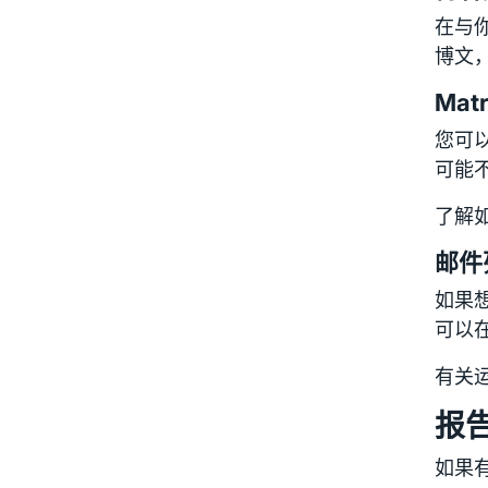
在与
博文
Matr
您可以
可能
了解
邮件
如果
可以
有关运
报
如果有安