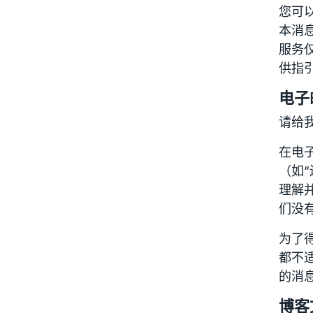
您可以
本消
服务
供指
电子
请给
在电
（如“
理解
们没
为了
都不
的消
博客