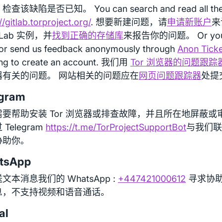
查该缺陷是否已知。 You can search and read all the i
//gitlab.torproject.org/
. 想要新建问题，请
申请新账户
来访
tLab 实例，并
找到正确的存储库
来报告你的问题。 Or you c
or send us feedback anonymously through
Anon Ticke
ng to create an account. 我们用
Tor 浏览器的问题跟踪
器有关的问题。 网站相关的问题应在
网页问题跟踪器
处提
egram
需要帮助安装 Tor 浏览器或排查故障，并且所在地屏蔽或
Telegram
https://t.me/TorProjectSupportBot
与我们联系
协助你。
tsApp
文本消息我们的 WhatsApp :
+447421000612
寻求协助
息，不支持视频和语音通话。
al