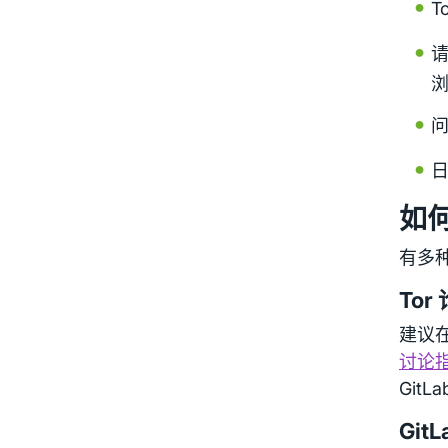
T
浏
如
有多
Tor
建议
讨论
GitL
GitL