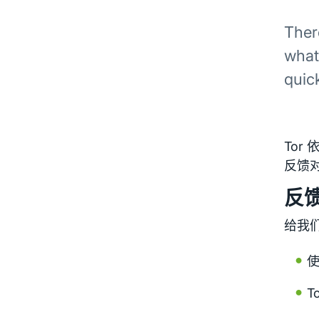
Ther
what
quick
To
反馈对
反
给我
T