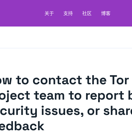
关于
支持
社区
博客
w to contact the Tor
oject team to report 
curity issues, or shar
eedback