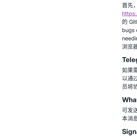
首先，检
https:
的 Gi
bugs 
needi
浏览
Tel
如果
以通过 
员将
Wha
可发送
本消
Sign